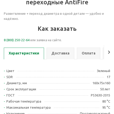
переходные AntiFire
Разветвление + переход диаметра в одной детали — удобно и
надёжно.
Как заказать
8 (800) 250-22-64
или заявка на сайте.
Характеристики
Доставка
Оплата
Се
Цвет
Зеленый
SDR
17
Диаметр, мм
160х75х160
Срок эксплуатации
50 лет
ГОСТ
Р53630-2015
Рабочая температура
80 °С
Максимальная температура
95 °С
Назначение
Противопожарный