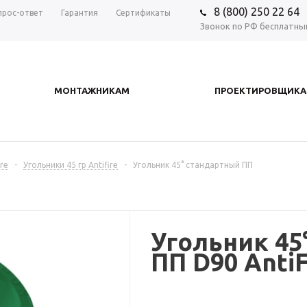
8 (800) 250 22 64
прос-ответ
Гарантия
Сертификаты
Звонок по РФ бесплатны
МОНТАЖНИКАМ
ПРОЕКТИРОВЩИК
re
-
Угольники 45 гр Antifire
-
Угольник 45° стандартный ПП
Угольник 45
ПП D90 Anti