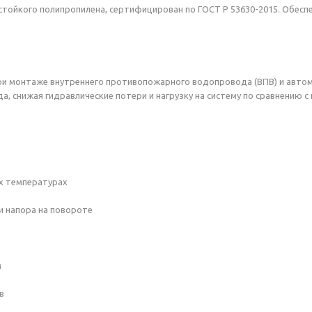
стойкого полипропилена, сертифицирован по ГОСТ Р 53630-2015. Обесп
ри монтаже внутреннего противопожарного водопровода (ВПВ) и авто
 снижая гидравлические потери и нагрузку на систему по сравнению с 
их температурах
и напора на повороте
м
в