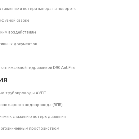
отивление и потери напора на повороте
лифузной сварке
еским воздействиям
тивных документов
с оптимальной гидравликой
D90 AntiFire
ия
ьные трубопроводы АУПТ
ивопожарного водопровода (ВПВ)
иями к снижению потерь давления
с ограниченным пространством