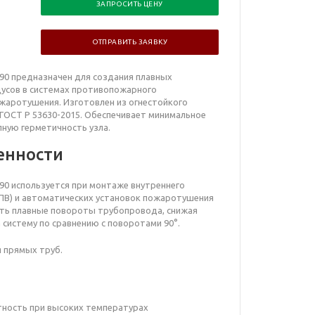
ЗАПРОСИТЬ ЦЕНУ
ОТПРАВИТЬ ЗАЯВКУ
D90 предназначен для создания плавных
дусов в системах противопожарного
жаротушения. Изготовлен из огнестойкого
ГОСТ Р 53630-2015. Обеспечивает минимальное
лную герметичность узла.
енности
90
используется при монтаже внутреннего
В) и автоматических установок пожаротушения
ять плавные повороты трубопровода, снижая
а систему по сравнению с поворотами 90°.
я прямых труб.
тность при высоких температурах