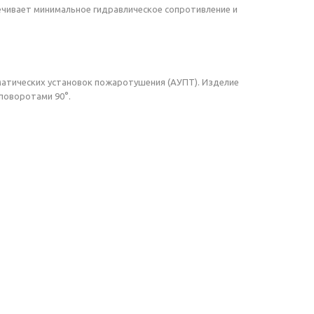
ечивает минимальное гидравлическое сопротивление и
матических установок пожаротушения (АУПТ). Изделие
поворотами 90°.