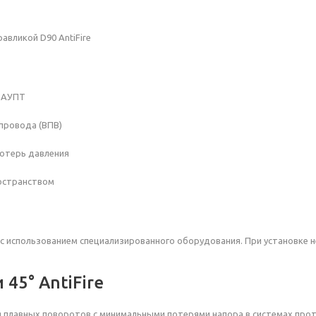
равликой
D90 AntiFire
ы АУПТ
провода (ВПВ)
потерь давления
ространством
с использованием специализированного оборудования. При установке 
45° AntiFire
для плавных поворотов с минимальными потерями напора в системах пр