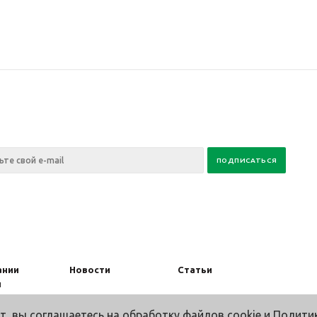
ании
Новости
Статьи
ы
т, вы
соглашаетесь
на обработку файлов cookie и
Полити