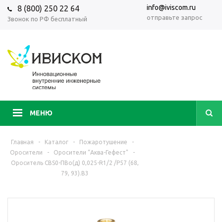
info@iviscom.ru
8 (800) 250 22 64
отправьте запрос
Звонок по РФ бесплатный
МЕНЮ
Главная
-
Каталог
-
Пожаротушение
-
Оросители
-
Оросители “Аква-Гефест"
-
Ороситель CBS0-ПВо(д) 0,025-R1/2 /Р57 (68,
79, 93).В3