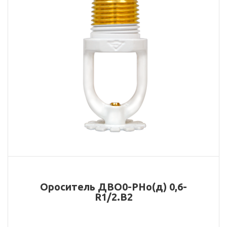
Ороситель ДBО0-РНо(д) 0,6-
R1/2.В2