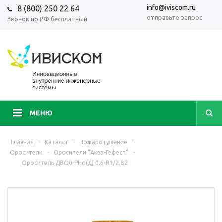
info@iviscom.ru
8 (800) 250 22 64
отправьте запрос
Звонок по РФ бесплатный
МЕНЮ
Главная
-
Каталог
-
Пожаротушение
-
Оросители
-
Оросители “Аква-Гефест"
-
Ороситель ДBО0-РНо(д) 0,6-R1/2.В2