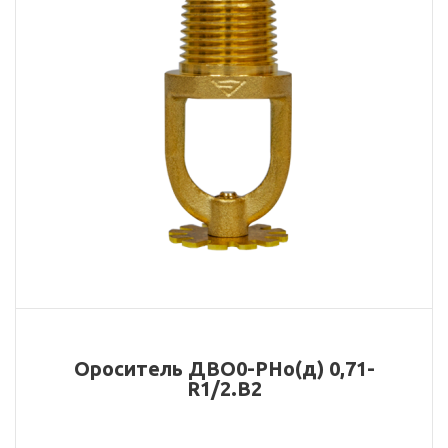
Ороситель ДBО0-РНо(д) 0,71-
R1/2.В2