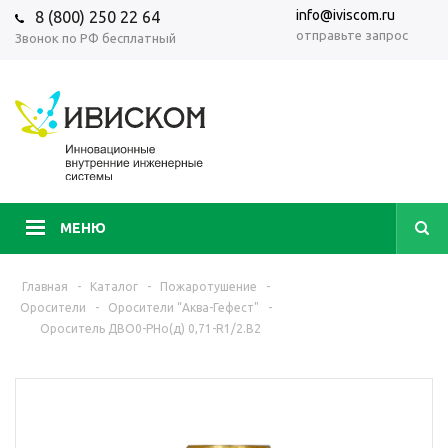
info@iviscom.ru
8 (800) 250 22 64
отправьте запрос
Звонок по РФ бесплатный
МЕНЮ
Главная
-
Каталог
-
Пожаротушение
-
Оросители
-
Оросители “Аква-Гефест"
-
Ороситель ДBО0-РНо(д) 0,71-R1/2.В2