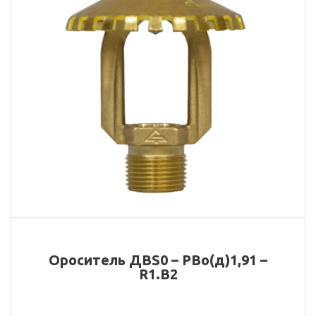
Ороситель ДВS0 – РВо(д)1,91 –
R1.B2