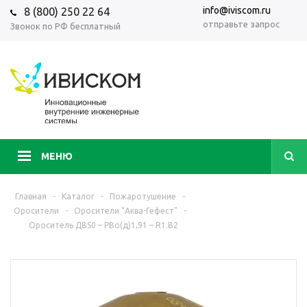
info@iviscom.ru
8 (800) 250 22 64
отправьте запрос
Звонок по РФ бесплатный
МЕНЮ
Главная
-
Каталог
-
Пожаротушение
-
Оросители
-
Оросители “Аква-Гефест"
-
Ороситель ДВS0 – РВо(д)1,91 – R1.B2