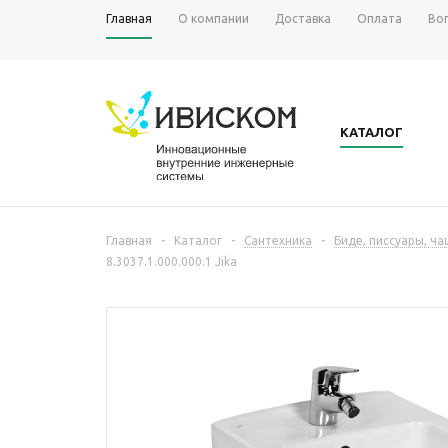
Главная
О компании
Доставка
Оплата
Во
КАТАЛОГ
Главная
-
Каталог
-
Сантехника
-
Биде, писсуары, ч
8.3037.1.000.000.1 Jika