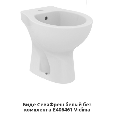
Биде СеваФреш белый без
комплекта E406461 Vidima