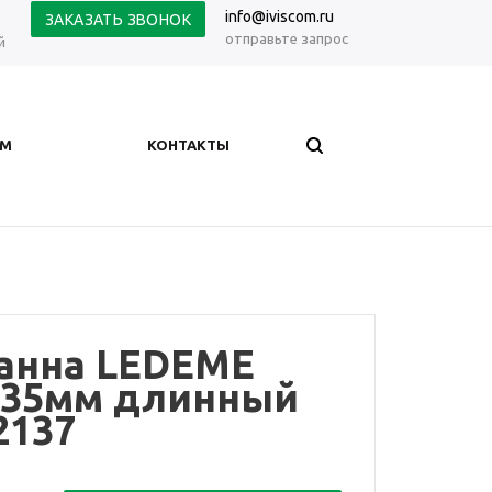
info@iviscom.ru
ЗАКАЗАТЬ ЗВОНОК
отправьте запрос
й
АМ
КОНТАКТЫ
ванна LEDEME
.35мм длинный
2137