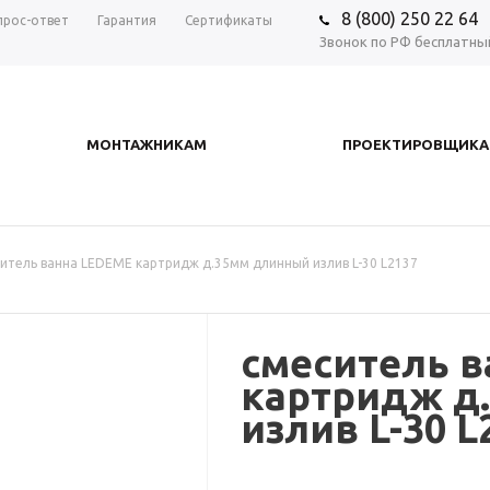
8 (800) 250 22 64
прос-ответ
Гарантия
Сертификаты
Звонок по РФ бесплатны
МОНТАЖНИКАМ
ПРОЕКТИРОВЩИК
итель ванна LEDEME картридж д.35мм длинный излив L-30 L2137
смеситель 
картридж д
излив L-30 L