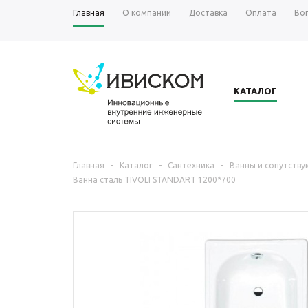
Главная
О компании
Доставка
Оплата
Во
КАТАЛОГ
Главная
-
Каталог
-
Сантехника
-
Ванны и сопутств
Ванна сталь TIVOLI STANDART 1200*700