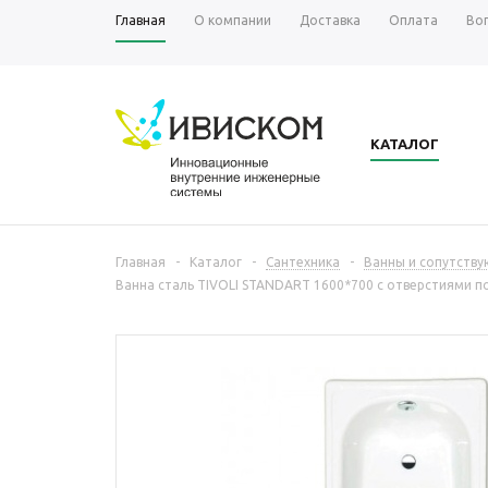
Главная
О компании
Доставка
Оплата
Во
КАТАЛОГ
Главная
-
Каталог
-
Сантехника
-
Ванны и сопутств
Ванна сталь TIVOLI STANDART 1600*700 с отверстиями п