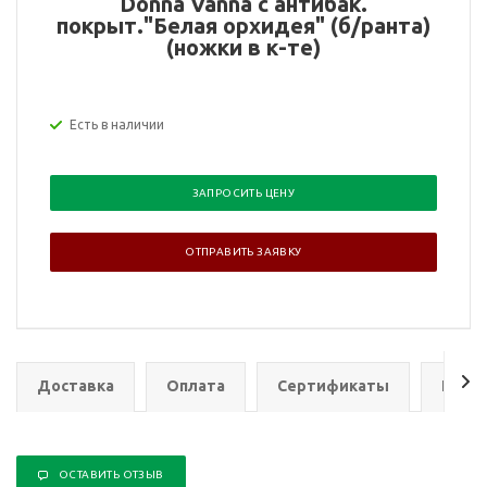
Donna Vanna с антибак.
покрыт."Белая орхидея" (б/ранта)
(ножки в к-те)
Есть в наличии
ЗАПРОСИТЬ ЦЕНУ
ОТПРАВИТЬ ЗАЯВКУ
Доставка
Оплата
Сертификаты
Гаран
ОСТАВИТЬ ОТЗЫВ