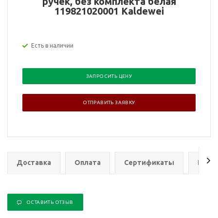
ручек, без комплекта белая
119821020001 Kaldewei
Есть в наличии
ЗАПРОСИТЬ ЦЕНУ
ОТПРАВИТЬ ЗАЯВКУ
Доставка
Оплата
Сертификаты
Гаран
ОСТАВИТЬ ОТЗЫВ