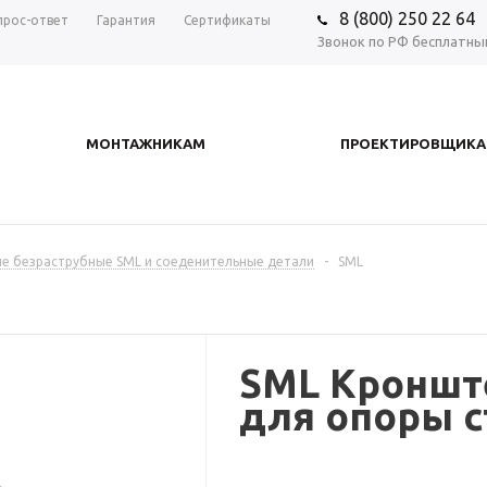
8 (800) 250 22 64
прос-ответ
Гарантия
Сертификаты
Звонок по РФ бесплатны
МОНТАЖНИКАМ
ПРОЕКТИРОВЩИК
ые безраструбные SML и соеденительные детали
-
SML
SML Кроншт
для опоры с