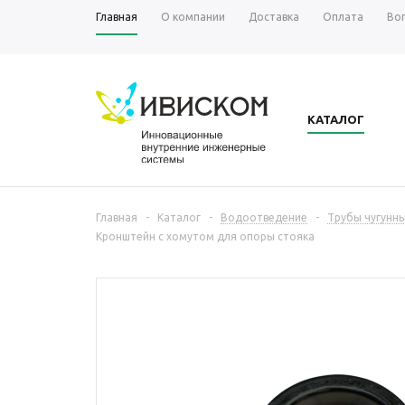
Главная
О компании
Доставка
Оплата
Во
КАТАЛОГ
Главная
-
Каталог
-
Водоотведение
-
Трубы чугунн
Кронштейн с хомутом для опоры стояка