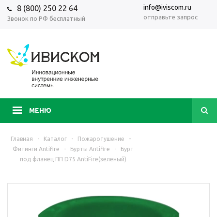
info@iviscom.ru
8 (800) 250 22 64
отправьте запрос
Звонок по РФ бесплатный
МЕНЮ
Главная
-
Каталог
-
Пожаротушение
-
Фитинги Antifire
-
Бурты Antifire
-
Бурт
под фланец ПП D75 AntiFire(зеленый)