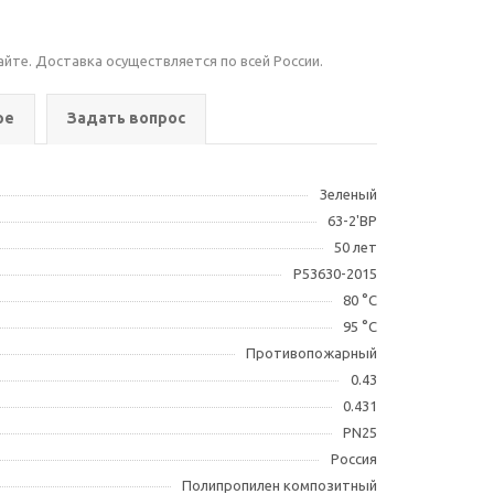
айте. Доставка осуществляется по всей России.
ре
Задать вопрос
Зеленый
63-2'ВР
50 лет
Р53630-2015
80 °С
95 °С
Противопожарный
0.43
0.431
PN25
Россия
Полипропилен композитный