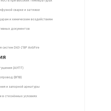
тность при высоких температурах
лифузной сварке и затяжке
ударам и химическим воздействиям
тивных документов
 систем D63-2'ВР AntiFire
ия
тушения (АУПТ)
опровод (ВПВ)
ания и запорной арматуры
и в стеснённых условиях