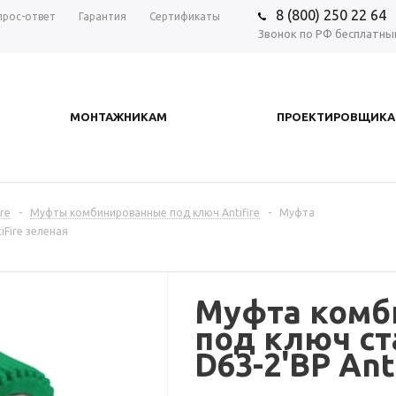
8 (800) 250 22 64
прос-ответ
Гарантия
Сертификаты
Звонок по РФ бесплатны
МОНТАЖНИКАМ
ПРОЕКТИРОВЩИК
re
-
Муфты комбинированные под ключ Antifire
-
Муфта
Fire зеленая
Муфта комб
под ключ ст
D63-2'ВР Ant