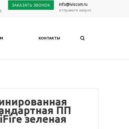
info@iviscom.ru
ЗАКАЗАТЬ ЗВОНОК
отправьте запрос
й
АМ
КОНТАКТЫ
инированная
андартная ПП
iFire зеленая