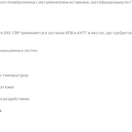
ого полипропилена с металлическими вставками, сертифицирована по Г
ire D63-2'ВР применяется в системах ВПВ и АУПТ в местах, где требуе
ромышленных систем.
их температурах
 затяжке
им воздействиям
в