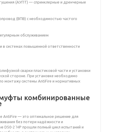
тушения (АУПТ) — спринклерные и дренчерные
опровод (ВПВ) с необходимостью частого
 регулярным обслуживанием
ки в системах повышенной ответственности
лифузной сварки пластиковой части и установки
еской стороне. При установке необходимо
о монтажу системы AntiFire и нормативных
 муфты комбинированные
e
AntiFire — это оптимальное решение для
уживания без потери надёжности и
е D50-2 'НР
прошли полный цикл испытаний и