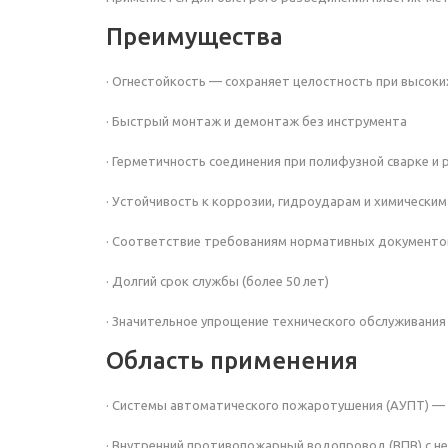
Преимущества
· Огнестойкость — сохраняет целостность при высок
· Быстрый монтаж и демонтаж без инструмента
· Герметичность соединения при полифузной сварке и
· Устойчивость к коррозии, гидроударам и химически
· Соответствие требованиям нормативных документо
· Долгий срок службы (более 50 лет)
· Значительное упрощение технического обслуживания и
Область применения
· Системы автоматического пожаротушения (АУПТ) — 
· Внутренний противопожарный водопровод (ВПВ) с н