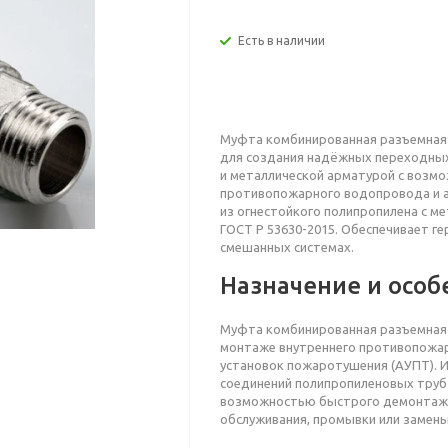
Есть в наличии
Муфта комбинированная разъемная с
для создания надёжных переходны
и металлической арматурой с возм
противопожарного водопровода и 
из огнестойкого полипропилена с м
ГОСТ Р 53630-2015. Обеспечивает г
смешанных системах.
Назначение и особ
Муфта комбинированная разъемная
монтаже внутреннего противопожар
установок пожаротушения (АУПТ). 
соединений полипропиленовых труб 
возможностью быстрого демонтажа
обслуживания, промывки или замены