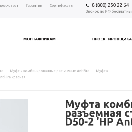
8 (800) 250 22 64
прос-ответ
Гарантия
Сертификаты
Звонок по РФ бесплатны
МОНТАЖНИКАМ
ПРОЕКТИРОВЩИК
re
-
Муфты комбинированные разъемные Antifire
-
Муфта
tiFire красная
Муфта комб
разъемная с
D50-2 'НР An