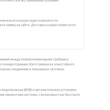
особность в экстремальных условиях.
ехнической консультации позвоните по
ьте заявку на сайте. Доставка осуществляется по
инений между полипропиленовыми трубами и
о пожаротушения. Изготовлена из огнестойкого
борное соединение в смешанных системах.
го водопровода (ВПВ) и автоматических установок
ими элементами системы, с возможностью быстрого