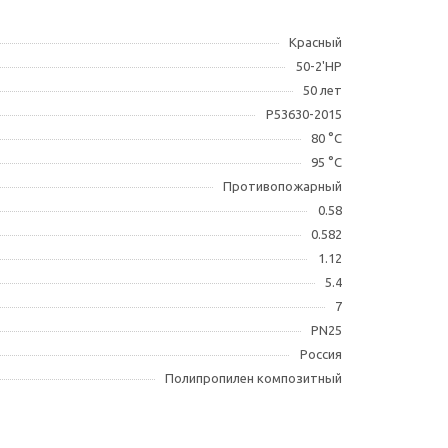
Красный
50-2'НР
50 лет
Р53630-2015
80 °С
95 °С
Противопожарный
0.58
0.582
1.12
5.4
7
PN25
Россия
Полипропилен композитный