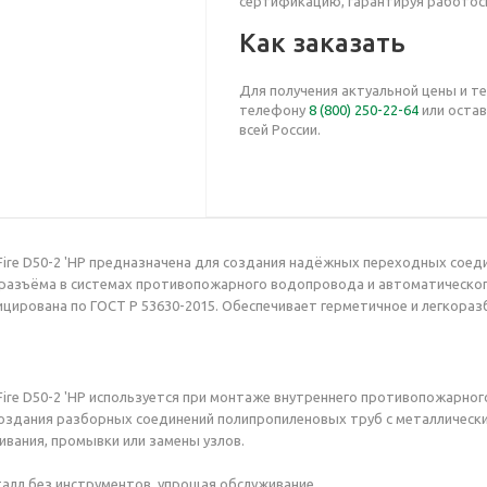
сертификацию, гарантируя работосп
Как заказать
Для получения актуальной цены и т
телефону
8 (800) 250-22-64
или остав
всей России.
re D50-2 'НР
предназначена для создания надёжных переходных соед
разъёма в системах противопожарного водопровода и автоматическог
цирована по ГОСТ Р 53630-2015. Обеспечивает герметичное и легкораз
Fire D50-2 'НР используется при монтаже внутреннего противопожарно
оздания разборных соединений полипропиленовых труб с металлическ
вания, промывки или замены узлов.
алл без инструментов, упрощая обслуживание.