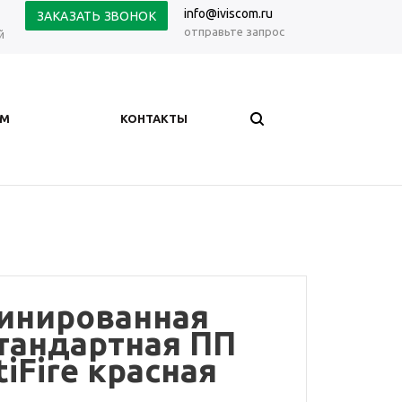
info@iviscom.ru
ЗАКАЗАТЬ ЗВОНОК
отправьте запрос
й
АМ
КОНТАКТЫ
инированная
тандартная ПП
tiFire красная