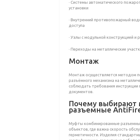
· Системы автоматического пожаро
установки
· Внутренний противопожарный вод
доступа
· Узлы с модульной конструкцией и
· Переходы на металлические участ
Монтаж
Монтаж осуществляется методом по
разъёмного механизма на металлич
соблюдать требования инструкции п
документов.
Почему выбирают
разъемные AntiFir
Муфты комбинированные разъемные 
объектов, где важна скорость обсл
герметичности. Изделия стандартны