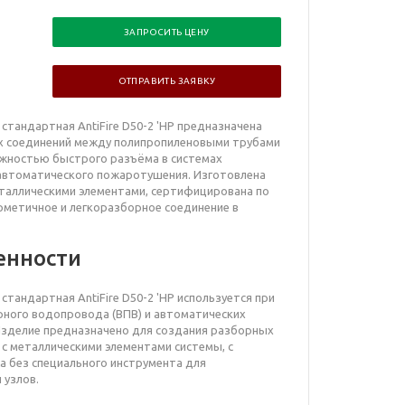
ЗАПРОСИТЬ ЦЕНУ
ОТПРАВИТЬ ЗАЯВКУ
тандартная AntiFire D50-2 'НР
предназначена
х соединений между полипропиленовыми трубами
ожностью быстрого разъёма в системах
автоматического пожаротушения. Изготовлена
еталлическими элементами, сертифицирована по
ерметичное и легкоразборное соединение в
енности
стандартная
AntiFire D50-2 'НР используется при
ного водопровода (ВПВ) и автоматических
Изделие предназначено для создания разборных
с металлическими элементами системы, с
 без специального инструмента для
 узлов.