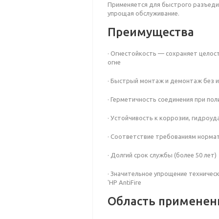
Применяется для быстрого разъеди
упрощая обслуживание.
Преимущества
· Огнестойкость — сохраняет цело
огне
· Быстрый монтаж и демонтаж без 
· Герметичность соединения при по
· Устойчивость к коррозии, гидроу
· Соответствие требованиям норма
· Долгий срок службы (более 50 лет)
· Значительное упрощение техничес
'НР AntiFire
Область применен