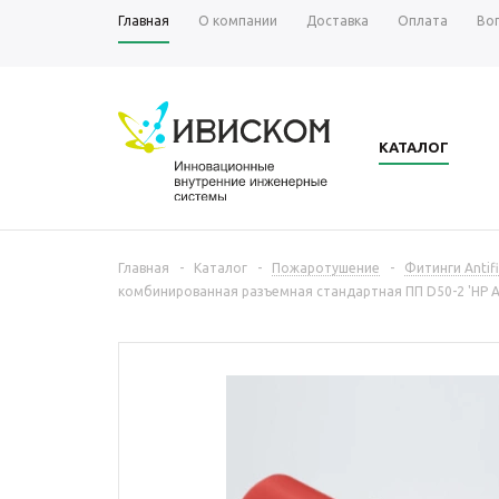
Главная
О компании
Доставка
Оплата
Во
КАТАЛОГ
Главная
-
Каталог
-
Пожаротушение
-
Фитинги Antifi
комбинированная разъемная стандартная ПП D50-2 'НР An