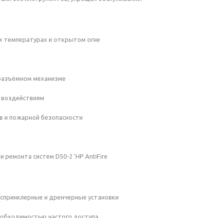
их температурах и открытом огне
 разъёмном механизме
м воздействиям
в и пожарной безопасности
 ремонта систем D50-2 'НР AntiFire
спринклерные и дренчерные установки
еобходимостью частого доступа