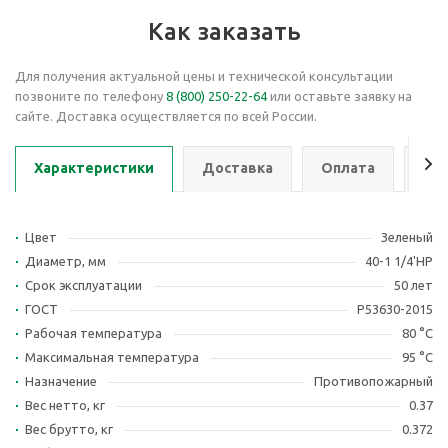
Как заказать
Для получения актуальной цены и технической консультации
позвоните по телефону
8 (800) 250-22-64
или оставьте заявку на
сайте. Доставка осуществляется по всей России.
Характеристики
Доставка
Оплата
Се
Цвет
Зеленый
Диаметр, мм
40-1 1/4'НР
Срок эксплуатации
50 лет
ГОСТ
Р53630-2015
Рабочая температура
80 °С
Максимальная температура
95 °С
Назначение
Противопожарный
Вес нетто, кг
0.37
Вес брутто, кг
0.372