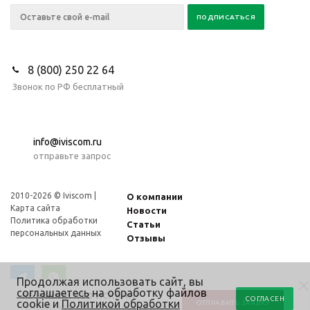
8 (800) 250 22 64
Звонок по РФ бесплатный
info@iviscom.ru
отправьте запрос
2010-2026 © Iviscom |
О компании
Карта сайта
Новости
Политика обработки
Статьи
персональных данных
Отзывы
Продолжая использовать сайт, вы
соглашаетесь
на обработку файлов
НЕ НАШЛИ ЧТО ИСКАЛИ?
СОГЛАСЕН
cookie и
Политикой обработки
ОТПРАВИТЬ ЗАЯВКУ
Прикрепите заявку или проектную