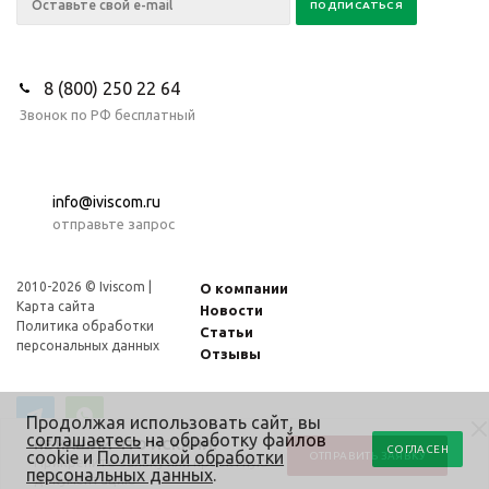
8 (800) 250 22 64
Звонок по РФ бесплатный
info@iviscom.ru
отправьте запрос
2010-2026 © Iviscom |
О компании
Карта сайта
Новости
Политика обработки
Статьи
персональных данных
Отзывы
Продолжая использовать сайт, вы
соглашаетесь
на обработку файлов
НЕ НАШЛИ ЧТО ИСКАЛИ?
СОГЛАСЕН
cookie и
Политикой обработки
ОТПРАВИТЬ ЗАЯВКУ
Прикрепите заявку или проектную
персональных данных
.
документацию