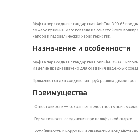
Муфта переходная
стандартная AntiFire D90-63 пре
пожаротушения. Изготовлена из огнестойкого полипр
напора и гидравлических характеристик.
Назначение и особенности
Муфта переходная
стандартная
AntiFire D90-63 исп
Изделие предназначено для создания надёжных соеди
Применяется для соединения труб разных диаметров 
Преимущества
· Огнестойкость — сохраняет целостность при высок
· Герметичность соединения при полифузной сварке
· Устойчивость к коррозии и химическим воздействия