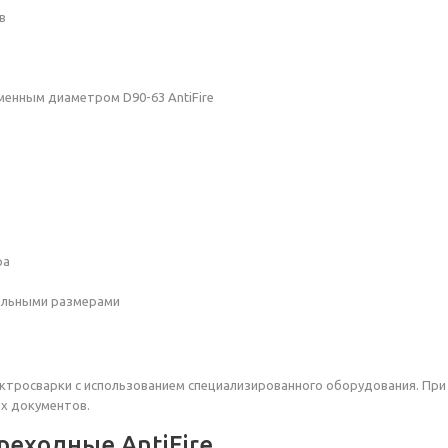
в
менным диаметром D90-63 AntiFire
ра
ельными размерами
ктросварки с использованием специализированного оборудования. Пр
ых документов.
еходные AntiFire