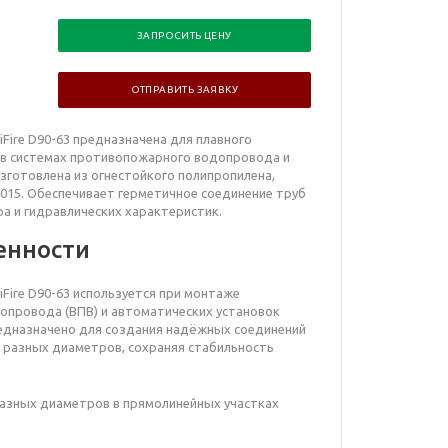
ЗАПРОСИТЬ ЦЕНУ
ОТПРАВИТЬ ЗАЯВКУ
iFire D90-63 предназначена для плавного
в системах противопожарного водопровода и
готовлена из огнестойкого полипропилена,
015. Обеспечивает герметичное соединение труб
а и гидравлических характеристик.
енности
iFire D90-63 используется при монтаже
опровода (ВПВ) и автоматических установок
едназначено для создания надёжных соединений
разных диаметров, сохраняя стабильность
разных диаметров в прямолинейных участках