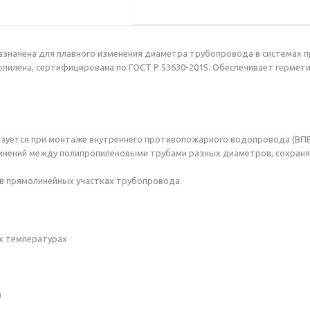
дназначена для плавного изменения диаметра трубопровода в системах
опилена, сертифицирована по ГОСТ Р 53630-2015. Обеспечивает гермет
ользуется при монтаже внутреннего противопожарного водопровода (ВП
нений между полипропиленовыми трубами разных диаметров, сохраняя
в прямолинейных участках трубопровода.
их температурах
м