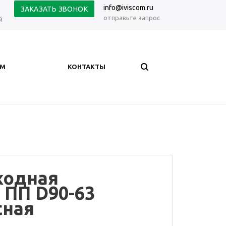
info@iviscom.ru
ЗАКАЗАТЬ ЗВОНОК
отправьте запрос
й
АМ
КОНТАКТЫ
ходная
 ПП D90-63
сная