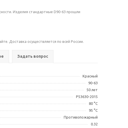
сности. Изделия стандартные D90-63 прошли
айте. Доставка осуществляется по всей России.
ре
Задать вопрос
Красный
90-63
50 лет
Р53630-2015
80 °С
95 °С
Противопожарный
0.32