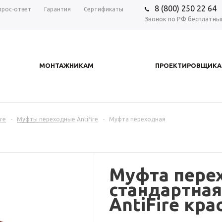
8 (800) 250 22 64
прос-ответ
Гарантия
Сертификаты
Звонок по РФ бесплатны
МОНТАЖНИКАМ
ПРОЕКТИРОВЩИК
re
-
Муфты переходные Antifire
-
Муфта переходная
Муфта пере
стандартная
AntiFire кра