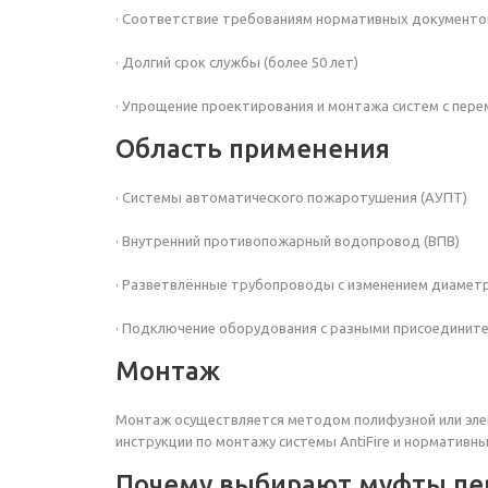
· Соответствие требованиям нормативных документо
· Долгий срок службы (более 50 лет)
· Упрощение проектирования и монтажа систем с пере
Область применения
· Системы автоматического пожаротушения (АУПТ)
· Внутренний противопожарный водопровод (ВПВ)
· Разветвлённые трубопроводы с изменением диамет
· Подключение оборудования с разными присоединит
Монтаж
Монтаж осуществляется методом полифузной или эле
инструкции по монтажу системы AntiFire и нормативн
Почему выбирают муфты пер