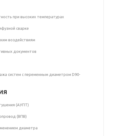
тность при высоких температурах
лифузной сварке
еским воздействиям
тивных документов
тажа систем с переменным диаметром D90-
ия
тушения (АУПТ)
опровод (ВПВ)
зменением диаметра