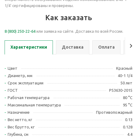
1/4'
сертифицированы и проверены.
Как заказать
8 (800) 250-22-64
или заявка на сайте. Доставка по всей России.
Характеристики
Доставка
Оплата
Се
Цвет
Красный
Диаметр, мм
40-1 1/4
Срок эксплуатации
50 лет
ГОСТ
Р53630-2015
Рабочая температура
80 °С
Максимальная температура
95 °С
Назначение
Противопожарный
Вес нетто, кг
0.13
Вес брутто, кг
0.128
Глубина, см
4.4