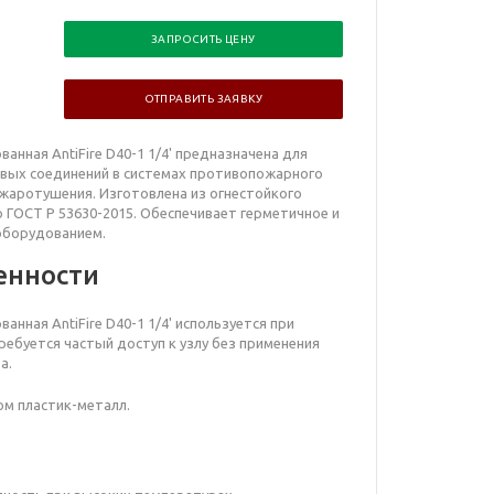
ЗАПРОСИТЬ ЦЕНУ
ОТПРАВИТЬ ЗАЯВКУ
анная AntiFire D40-1 1/4' предназначена для
вых соединений в системах противопожарного
жаротушения. Изготовлена из огнестойкого
 ГОСТ Р 53630-2015. Обеспечивает герметичное и
оборудованием.
енности
анная AntiFire D40-1 1/4' используется при
ребуется частый доступ к узлу без применения
а.
ом пластик-металл.