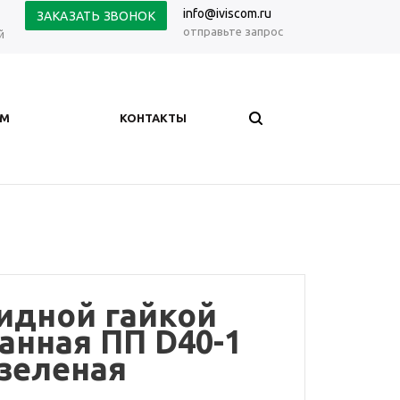
info@iviscom.ru
ЗАКАЗАТЬ ЗВОНОК
отправьте запрос
й
АМ
КОНТАКТЫ
идной гайкой
анная ПП D40-1
e зеленая