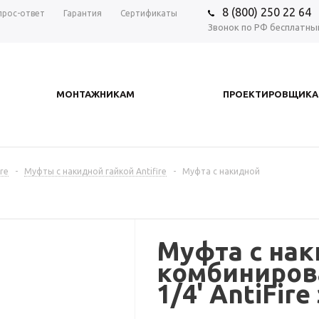
8 (800) 250 22 64
прос-ответ
Гарантия
Сертификаты
Звонок по РФ бесплатны
МОНТАЖНИКАМ
ПРОЕКТИРОВЩИК
re
-
Муфты с накидной гайкой Antifire
-
Муфта с накидной
Муфта с нак
комбиниров
1/4' AntiFir