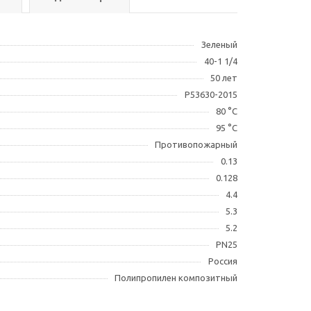
Зеленый
40-1 1/4
50 лет
Р53630-2015
80 °С
95 °С
Противопожарный
0.13
0.128
4.4
5.3
5.2
PN25
Россия
Полипропилен композитный