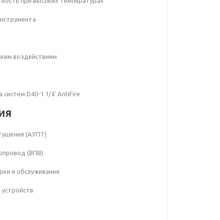
тность при высоких температурах
инструмента
еским воздействиям
систем D40-1 1/4' AntiFire
ия
тушения (АУПТ)
опровод (ВПВ)
ерки и обслуживания
 устройств