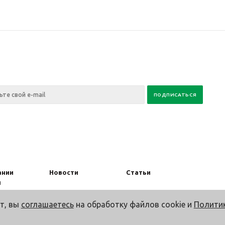
ании
Новости
Статьи
ы
т, вы
соглашаетесь
на обработку файлов cookie и
Полити