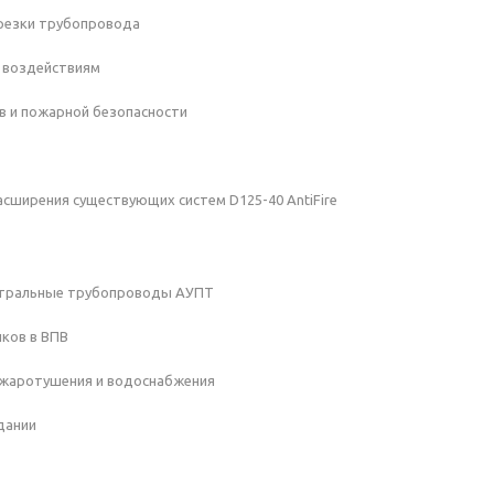
 резки трубопровода
м воздействиям
в и пожарной безопасности
асширения существующих систем D125-40 AntiFire
гистральные трубопроводы АУПТ
иков в ВПВ
ожаротушения и водоснабжения
дании