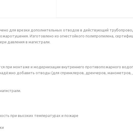
чено для врезки дополнительных отводов в действующий трубопровод 
жаротушения. Изготовлено из огнестойкого полипропилена, сертифици
ери давления в магистрали.
ется при монтаже и модернизации внутреннего противопожарного водо
надёжно добавить отводы (для спринклеров, дренчеров, манометров, 
магистрали.
ность при высоких температурах и пожаре
ки