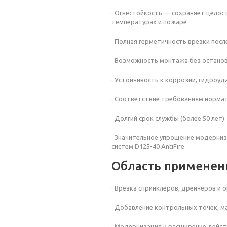
· Огнестойкость — сохраняет целос
температурах и пожаре
· Полная герметичность врезки посл
· Возможность монтажа без останов
· Устойчивость к коррозии, гидроу
· Соответствие требованиям норма
· Долгий срок службы (более 50 лет)
· Значительное упрощение модерни
систем D125-40 AntiFire
Область применен
· Врезка спринклеров, дренчеров и
· Добавление контрольных точек, м
· Модернизация и расширение дейс