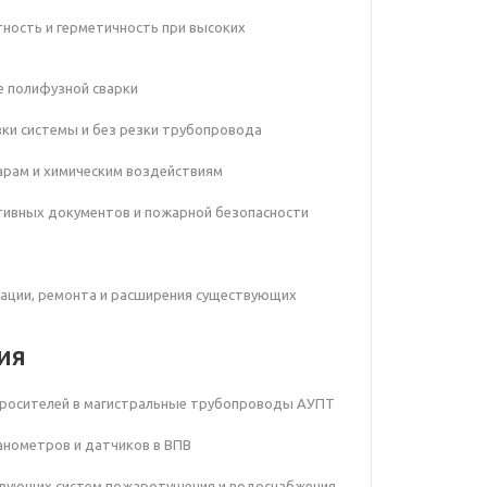
тность и герметичность при высоких
е полифузной сварки
ки системы и без резки трубопровода
дарам и химическим воздействиям
тивных документов и пожарной безопасности
зации, ремонта и расширения существующих
ия
 оросителей в магистральные трубопроводы АУПТ
анометров и датчиков в ВПВ
твующих систем пожаротушения и водоснабжения