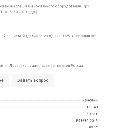
зованием специализированного оборудования. При
0.13130.2020 и др.).
ной защиты. Изделия переходные D125-40 прошли все
айте. Доставка осуществляется по всей России.
ре
Задать вопрос
Красный
125-40
50 лет
Р53630-2015
80 °С