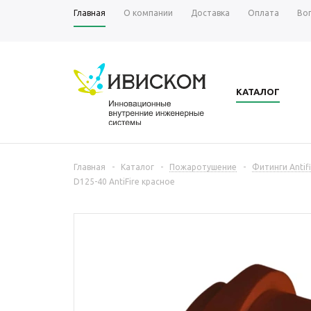
Главная
О компании
Доставка
Оплата
Во
КАТАЛОГ
Главная
-
Каталог
-
Пожаротушение
-
Фитинги Antifi
D125-40 AntiFire красное