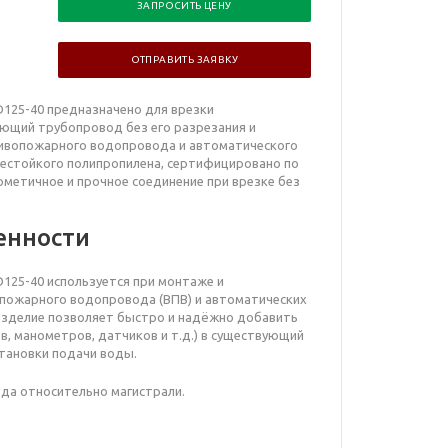
ЗАПРОСИТЬ ЦЕНУ
ОТПРАВИТЬ ЗАЯВКУ
 D125-40
предназначено для врезки
ющий трубопровод без его разрезания и
тивопожарного водопровода и автоматического
нестойкого полипропилена, сертифицировано по
рметичное и прочное соединение при врезке без
енности
D125-40 используется при монтаже и
пожарного водопровода (ВПВ) и автоматических
Изделие позволяет быстро и надёжно добавить
в, манометров, датчиков и т.д.) в существующий
тановки подачи воды.
да относительно магистрали.