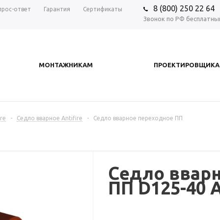
8 (800) 250 22 64
прос-ответ
Гарантия
Сертификаты
Звонок по РФ бесплатны
МОНТАЖНИКАМ
ПРОЕКТИРОВЩИК
re
-
Седло вварное Antifire
-
Седло вварное переходное ПП
Седло ввар
ПП D125-40 A