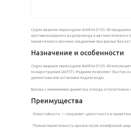
Седло вварное переходное
AntiFire D125-40
предназна
противопожарного водопровода и автоматического по
герметичное и прочное соединение при врезке без пот
Назначение и особенности
Седло вварное переходное AntiFire D125-40 использу
пожаротушения (АУПТ). Изделие позволяет быстро и 
демонтажа или остановки подачи воды.
Врезка с изменением диаметра отвода относительно 
Преимущества
· Огнестойкость — сохраняет целостность и герметич
· Полная герметичность врезки после полифузной свар