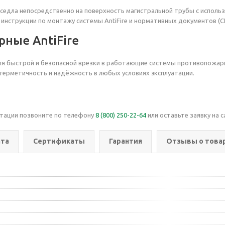
едла непосредственно на поверхность магистральной трубы с исполь
струкции по монтажу системы AntiFire и нормативных документов (СП 1
ные AntiFire
для быстрой и безопасной врезки в работающие системы противопожар
герметичность и надёжность в любых условиях эксплуатации.
ьтации позвоните по телефону
8 (800) 250-22-64
или оставьте заявку на с
та
Сертификаты
Гарантия
Отзывы о това