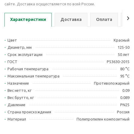
сайте. Доставка осуществляется по всей России.
Характеристики
Доставка
Оплата
Се
Цвет
Красный
Диаметр, мм
125-50
Срок эксплуатации
50 лет
ГОСТ
Р53630-2015
Рабочая температура
80 °С
Максимальная температура
95 °С
Назначение
Противопожарный
Вес нетто, кг
0.09
Вес брутто, кг
0.089
Давление
PN25
Страна происхождения
Россия
Материал
Полипропилен композитный