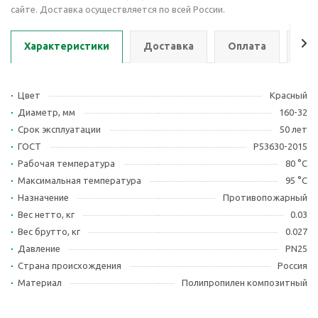
сайте. Доставка осуществляется по всей России.
Характеристики
Доставка
Оплата
Се
Цвет
Красный
Диаметр, мм
160-32
Срок эксплуатации
50 лет
ГОСТ
Р53630-2015
Рабочая температура
80 °С
Максимальная температура
95 °С
Назначение
Противопожарный
Вес нетто, кг
0.03
Вес брутто, кг
0.027
Давление
PN25
Страна происхождения
Россия
Материал
Полипропилен композитный