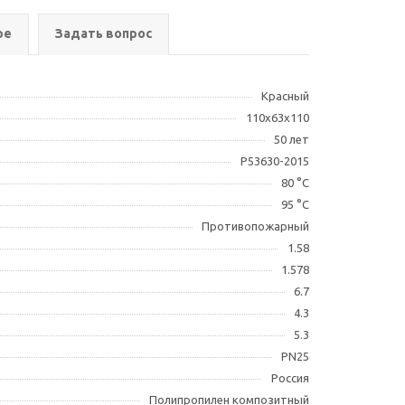
ре
Задать вопрос
Красный
110х63х110
50 лет
Р53630-2015
80 °С
95 °С
Противопожарный
1.58
1.578
6.7
4.3
5.3
PN25
Россия
Полипропилен композитный