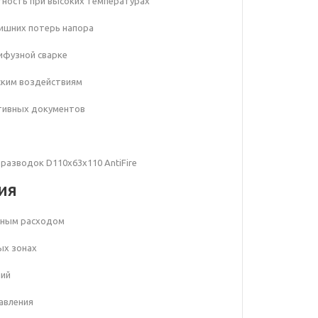
тность при высоких температурах
лишних потерь напора
лифузной сварке
еским воздействиям
тивных документов
разводок D110х63х110 AntiFire
ия
нным расходом
ых зонах
ний
давления