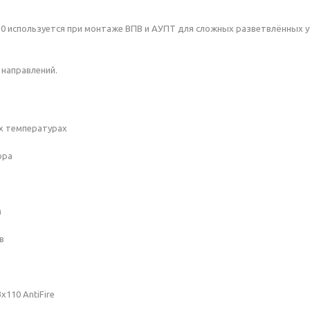
10 используется при монтаже ВПВ и АУПТ для сложных разветвлённых 
 направлений.
их температурах
ора
м
в
110 AntiFire