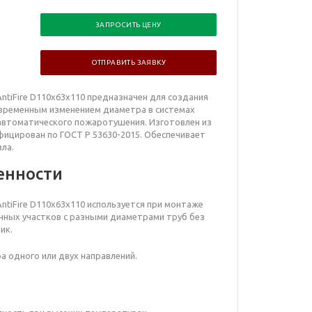
ЗАПРОСИТЬ ЦЕНУ
ОТПРАВИТЬ ЗАЯВКУ
tiFire D110х63х110
предназначен для создания
временным изменением диаметра в системах
втоматического пожаротушения. Изготовлен из
фицирован по ГОСТ Р 53630-2015. Обеспечивает
ла.
енности
ntiFire D110х63х110 используется при монтаже
нных участков с разными диаметрами труб без
ик.
а одного или двух направлений.