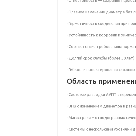
· Огнестойкость — сохраняет целос
· Плавное изменение диаметра без 
· Герметичность соединения при по
· Устойчивость к коррозии и химич
· Соответствие требованиям норма
· Долгий срок службы (более 50 лет)
· Гибкость проектирования сложных 
Область применен
· Сложные разводки АУПТ с переме
· ВПВ с изменением диаметра в разн
· Магистрали + отводы разных сече
· Системы с несколькими уровнями 