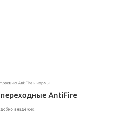
трукцию AntiFire и нормы.
переходные AntiFire
удобно и надёжно.