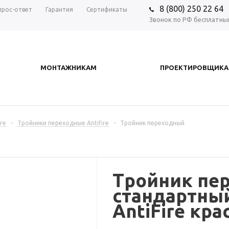
8 (800) 250 22 64
прос-ответ
Гарантия
Сертификаты
Звонок по РФ бесплатны
МОНТАЖНИКАМ
ПРОЕКТИРОВЩИК
re
-
Тройники переходные Antifire
-
Тройник переходный
Тройник пе
стандартный
AntiFire кр