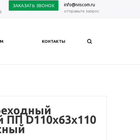
info@iviscom.ru
ЗАКАЗАТЬ ЗВОНОК
отправьте запрос
й
АМ
КОНТАКТЫ
реходный
 ПП D110х63х110
асный