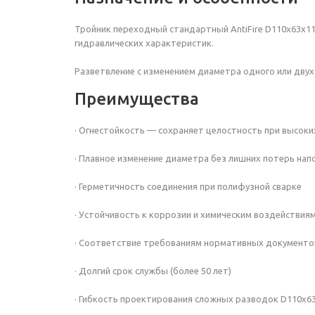
Тройник переходный
стандартный AntiFire D110х63х1
гидравлических характеристик.
Разветвление с изменением диаметра одного или двух
Преимущества
· Огнестойкость — сохраняет целостность при высок
· Плавное изменение диаметра без лишних потерь нап
· Герметичность соединения при полифузной сварке
· Устойчивость к коррозии и химическим воздействия
· Соответствие требованиям нормативных документо
· Долгий срок службы (более 50 лет)
· Гибкость проектирования сложных разводок D110х63х