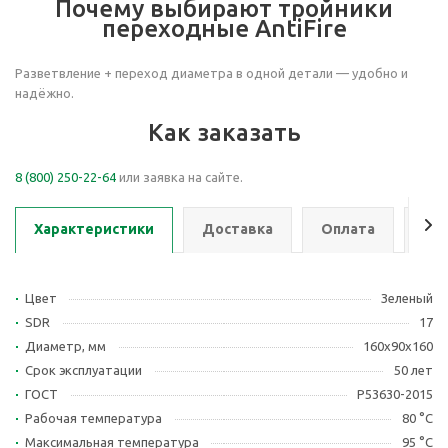
Почему выбирают тройники
переходные AntiFire
Разветвление + переход диаметра в одной детали — удобно и
надёжно.
Как заказать
8 (800) 250-22-64
или заявка на сайте.
Характеристики
Доставка
Оплата
Се
Цвет
Зеленый
SDR
17
Диаметр, мм
160х90х160
Срок эксплуатации
50 лет
ГОСТ
Р53630-2015
Рабочая температура
80 °С
Максимальная температура
95 °С