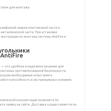
нством для монтажа
лифузной сварки пластиковой части и
металлической части. При установке
нструкции по монтажу системы AntiFire и
угольники
ntiFire
e — это удобное и надёжное решение для
 системах противопожарной безопасности.
прошли необходимые испытания и
работоспособность в экстремальных условиях.
ехнической консультации позвоните по
ьте заявку на сайте. Доставка осуществляется по