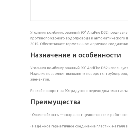
Угольник комбинированный 90° AntiFire D32 предназ
противопожарного водопровода и автоматического по
2015. Обеспечивает герметичное и прочное соединени
Назначение и особенности
Угольник комбинированный 90° AntiFire D32 использу
Изделие позволяет выполнять повороты трубопровода
элементов.
Резкий поворот на 90 градусов с переходом пластик-м
Преимущества
· Огнестойкость — сохраняет целостность и работос
· Надёжное герметичное соединение пластик-металл в