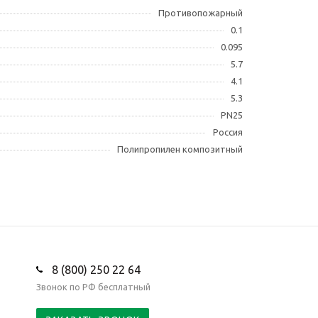
Противопожарный
0.1
0.095
5.7
4.1
5.3
PN25
Россия
Полипропилен композитный
8 (800) 250 22 64
Звонок по РФ бесплатный