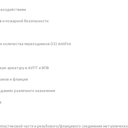
м воздействиям
в и пожарной безопасности
е количества переходников D32 AntiFire
кую арматуру в АУПТ и ВПВ
панов и фланцев
зданиях различного назначения
а
ластиковой части и резьбового/фланцевого соединения металлическо