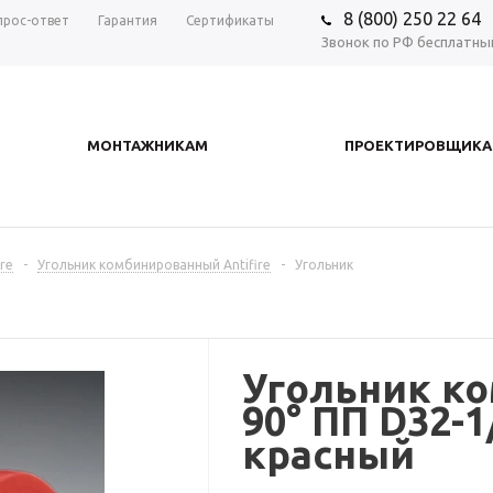
8 (800) 250 22 64
прос-ответ
Гарантия
Сертификаты
Звонок по РФ бесплатны
МОНТАЖНИКАМ
ПРОЕКТИРОВЩИК
re
-
Угольник комбинированный Antifire
-
Угольник
Угольник к
90° ПП D32-1
красный