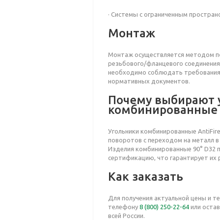
· Системы с ограниченным простра
Монтаж
Монтаж осуществляется методом по
резьбового/фланцевого соединения 
необходимо соблюдать требования и
нормативных документов.
Почему выбирают 
комбинированные A
Угольники комбинированные AntiFir
поворотов с переходом на металл в
Изделия комбинированные 90° D32 
сертификацию, что гарантирует их 
Как заказать
Для получения актуальной цены и т
телефону
8 (800) 250-22-64
или остав
всей России.