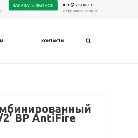
info@iviscom.ru
ЗАКАЗАТЬ ЗВОНОК
отправьте запрос
й
АМ
КОНТАКТЫ
омбинированный
/2' ВР AntiFire