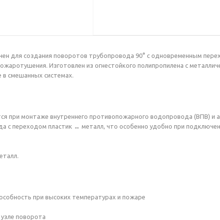
начен для создания поворотов трубопровода 90° с одновременным пере
жаротушения. Изготовлен из огнестойкого полипропилена с металличе
е в смешанных системах.
ется при монтаже внутреннего противопожарного водопровода (ВПВ) и
 с переходом пластик ↔ металл, что особенно удобно при подключен
еталл.
пособность при высоких температурах и пожаре
 узле поворота