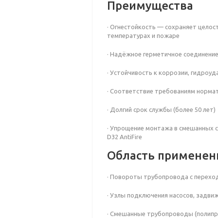
Преимущества
· Огнестойкость — сохраняет целос
температурах и пожаре
· Надёжное герметичное соединение
· Устойчивость к коррозии, гидроу
· Соответствие требованиям норма
· Долгий срок службы (более 50 лет)
· Упрощение монтажа в смешанных с
D32 AntiFire
Область применен
· Повороты трубопровода с перехо
· Узлы подключения насосов, задви
· Смешанные трубопроводы (полипро