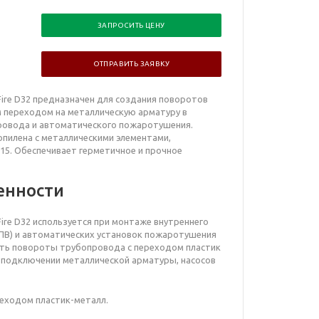
ЗАПРОСИТЬ ЦЕНУ
ОТПРАВИТЬ ЗАЯВКУ
Fire D32 предназначен для создания поворотов
 переходом на металлическую арматуру в
ровода и автоматического пожаротушения.
опилена с металлическими элементами,
15. Обеспечивает герметичное и прочное
енности
ire D32 используется при монтаже внутреннего
В) и автоматических установок пожаротушения
ять повороты трубопровода с переходом пластик
 подключении металлической арматуры, насосов
реходом пластик-металл.