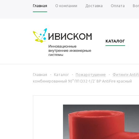
Главная
О компании
Доставка
Оплата
Во
КАТАЛОГ
Главная
-
Каталог
-
Пожаротушение
-
Фитинги Antifi
комбинированный 90° ПП D32-1/2' ВР AntiFire красный