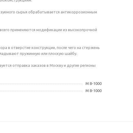
ллоконструкциям.
ользуемого сырья обрабатывается антикоррозионным
 всего применяются модификации из высокопрочной
ра в отверстие конструкции, после чего на стержень
кладывают пружинную или плоскую шайбу.
уется отправка заказов в Москву и другие регионы
М 8-1000
М 8-1000