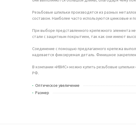
они выполняются большой длины, благодаря чему по
Резьбовые шпильки производятся из разных металлов
составом. Наиболее часто используются цинковые и 
При выборе представленного крепежного элемента н
стали с защитным покрытием, так как они имеют высо
Соединение с помощью предлагаемого крепежа выполня
надевается фиксируемая деталь. Финишное закреплен
В компании «ИВИС» можно купить резьбовые шпильки с
РФ.
Оптическое увеличение
Размер