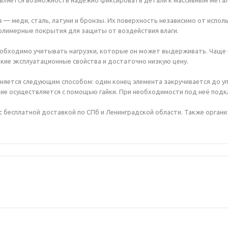
является возможность надежно фиксировать детали к массивным мета
 — меди, сталь, латуни и бронзы. Их поверхность независимо от исп
полимерные покрытия для защиты от воздействия влаги.
еобходимо учитывать нагрузки, которые он может выдерживать. Чаще
кие эксплуатационные свойства и достаточно низкую цену.
ется следующим способом: один конец элемента закручивается до упо
ие осуществляется с помощью гайки. При необходимости под неё под
 бесплатной доставкой по СПб и Ленинградской области. Также организ