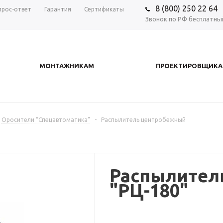
8 (800) 250 22 64
прос-ответ
Гарантия
Сертификаты
Звонок по РФ бесплатны
МОНТАЖНИКАМ
ПРОЕКТИРОВЩИК
Оросители “Спецавтоматика”
-
Распылитель центробежный
Распылител
"РЦ-180"