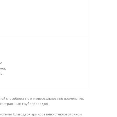
ию
ред,
р..
кной способностью и универсальностью применения.
магистральных трубопроводов.
системы. Благодаря армированию стекловолокном,