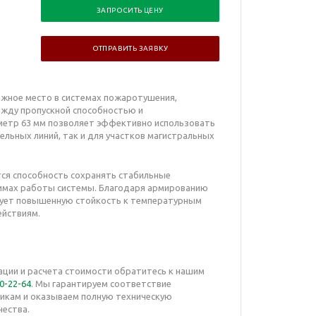
ЗАПРОСИТЬ ЦЕНУ
ОТПРАВИТЬ ЗАЯВКУ
важное место в системах пожаротушения,
ежду пропускной способностью и
метр 63 мм позволяет эффективно использовать
ельных линий, так и для участков магистральных
ся способность сохранять стабильные
имах работы системы. Благодаря армированию
рует повышенную стойкость к температурным
ействиям.
ации и расчета стоимости обратитесь к нашим
50-22-64
. Мы гарантируем соответствие
икам и оказываем полную техническую
чества.