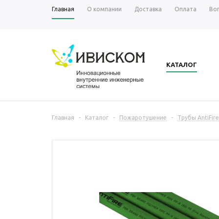
Главная
О компании
Доставка
Оплата
Во
КАТАЛОГ
Главная
-
Каталог
-
Пожаротушение
-
Трубы AntiFire