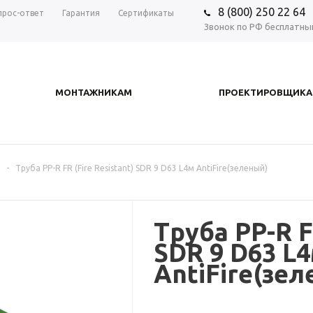
8 (800) 250 22 64
прос-ответ
Гарантия
Сертификаты
Звонок по РФ бесплатны
МОНТАЖНИКАМ
ПРОЕКТИРОВЩИК
-
Труба PP-R FR (Fire Resistant) SDR 9 D63 L4м AntiFire(зеленый)
Труба PP-R FR
SDR 9 D63 L
AntiFire(зе