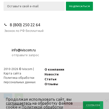
8 (800) 250 22 64
Звонок по РФ бесплатный
info@iviscom.ru
отправьте запрос
2010-2026 © Iviscom |
О компании
Карта сайта
Новости
Политика обработки
Статьи
персональных данных
Отзывы
Продолжая использовать сайт, вы
соглашаетесь
на обработку файлов
НЕ НАШЛИ ЧТО ИСКАЛИ?
СОГЛАСЕН
cookie и
Политикой обработки
ОТПРАВИТЬ ЗАЯВКУ
Прикрепите заявку или проектную