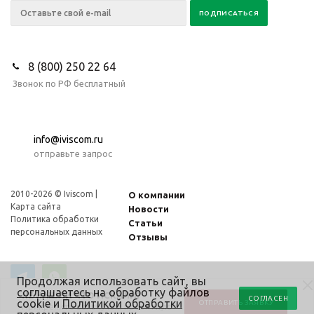
8 (800) 250 22 64
Звонок по РФ бесплатный
info@iviscom.ru
отправьте запрос
2010-2026 © Iviscom |
О компании
Карта сайта
Новости
Политика обработки
Статьи
персональных данных
Отзывы
Продолжая использовать сайт, вы
соглашаетесь
на обработку файлов
НЕ НАШЛИ ЧТО ИСКАЛИ?
СОГЛАСЕН
cookie и
Политикой обработки
ОТПРАВИТЬ ЗАЯВКУ
Прикрепите заявку или проектную